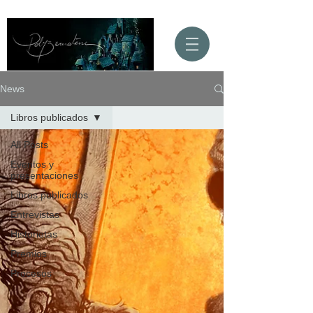
News
Libros publicados
All Posts
Eventos y
presentaciones
Libros publicados
Entrevistas
Historietas
Premios
Procesos