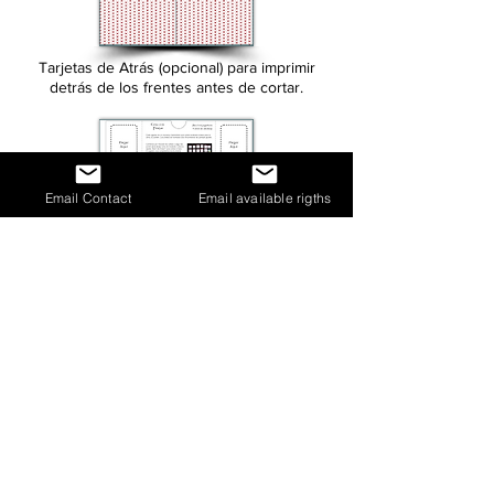
Tarjetas de Atrás (opcional) para imprimir
detrás de los frentes antes de cortar.
Email Contact
Email available rigths
Reglas para imprimir en una hoja A4
El Juego "Cena con piratas" de Jonathan
Emmett y
Poly Bernatene
se distribuye bajo
una
Licencia Creative Commons Atribución-
NoComercial-CompartirIgual 4.0
Internacional.
Basada en una obra
en
www.polybernatene.com.