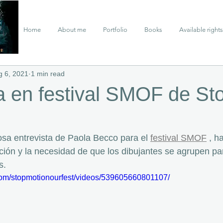
Home
About me
Portfolio
Books
Available rights
g 6, 2021
1 min read
a en festival SMOF de St
a entrevista de Paola Becco para el 
festival SMOF
 , h
ción y la necesidad de que los dibujantes se agrupen par
s.
com/stopmotionourfest/videos/539605660801107/