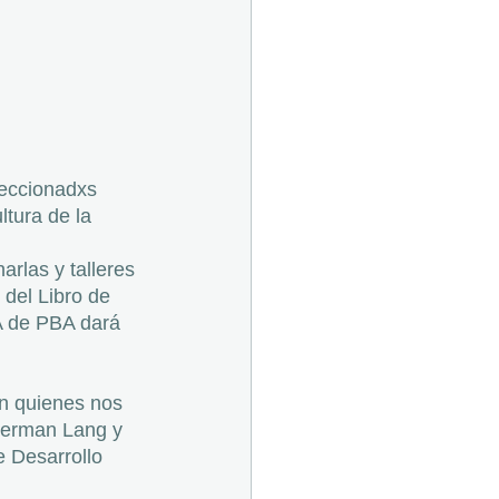
leccionadxs 
ltura de la 
arlas y talleres 
 del Libro de 
A de PBA dará 
n quienes nos 
German Lang y 
e Desarrollo 