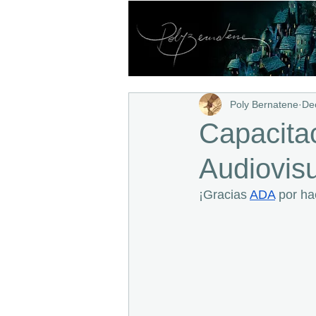
Poly Bernatene
De
Capacitac
Audiovisu
¡Gracias 
ADA
 por ha